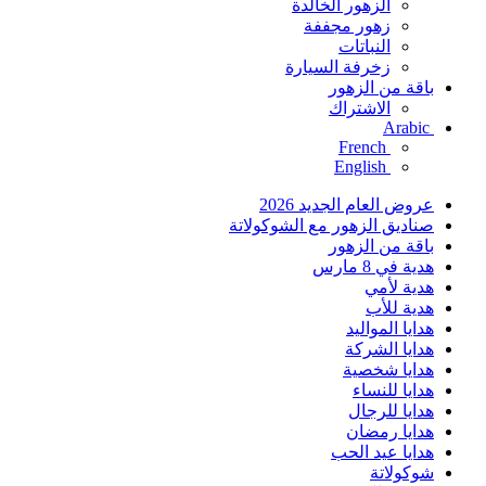
الزهور الخالدة
زهور مجففة
النباتات
زخرفة السيارة
باقة من الزهور
الاشتراك
Arabic
French
English
عروض العام الجديد 2026
صناديق الزهور مع الشوكولاتة
باقة من الزهور
هدية في 8 مارس
هدية لأمي
هدية للأب
هدايا المواليد
هدايا الشركة
هدايا شخصية
هدايا للنساء
هدايا للرجال
هدايا رمضان
هدايا عيد الحب
شوكولاتة