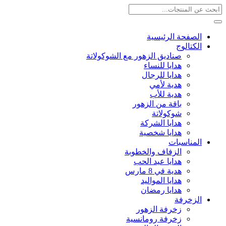
الصفحة الرئيسية
الكتالوج
صناديق الزهور مع الشوكولاتة
هدايا للنساء
هدايا للرجال
هدية لأمي
هدية للأب
باقة من الزهور
شوكولاتة
هدايا الشركة
هدايا شخصية
المناسبات
الزفاف والخطوبة
هدايا عيد الحب
هدية في 8 مارس
هدايا المواليد
هدايا رمضان
الزخرفة
زخرفة الزهور
زخرفة رومانسية