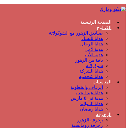
الصفحة الرئيسية
الكتالوج
صناديق الزهور مع الشوكولاتة
هدايا للنساء
هدايا للرجال
هدية لأمي
هدية للأب
باقة من الزهور
شوكولاتة
هدايا الشركة
هدايا شخصية
المناسبات
الزفاف والخطوبة
هدايا عيد الحب
هدية في 8 مارس
هدايا المواليد
هدايا رمضان
الزخرفة
زخرفة الزهور
زخرفة رومانسية