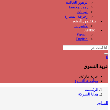
الزهور الخالدة
زهور مجففة
النباتات
زخرفة السيارة
باقة من الزهور
الاشتراك
Arabic
French
English
0
عربة التسوق
عربة فارغة.
مواصلة التسوق
الرئيسية
هدايا الشركة
السابق