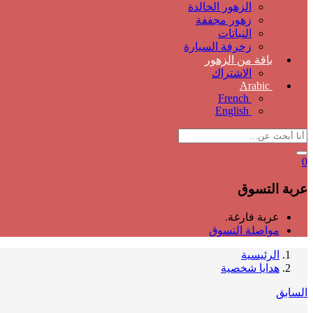
الزهور الخالدة
زهور مجففة
النباتات
زخرفة السيارة
باقة من الزهور
الاشتراك
Arabic
French
English
0
عربة التسوق
عربة فارغة.
مواصلة التسوق
الرئيسية
هدايا شخصية
السابق