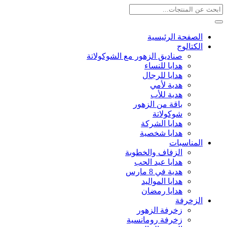
الصفحة الرئيسية
الكتالوج
صناديق الزهور مع الشوكولاتة
هدايا للنساء
هدايا للرجال
هدية لأمي
هدية للأب
باقة من الزهور
شوكولاتة
هدايا الشركة
هدايا شخصية
المناسبات
الزفاف والخطوبة
هدايا عيد الحب
هدية في 8 مارس
هدايا المواليد
هدايا رمضان
الزخرفة
زخرفة الزهور
زخرفة رومانسية