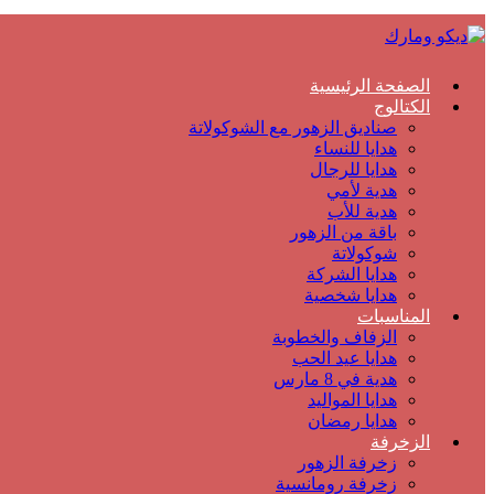
الصفحة الرئيسية
الكتالوج
صناديق الزهور مع الشوكولاتة
هدايا للنساء
هدايا للرجال
هدية لأمي
هدية للأب
باقة من الزهور
شوكولاتة
هدايا الشركة
هدايا شخصية
المناسبات
الزفاف والخطوبة
هدايا عيد الحب
هدية في 8 مارس
هدايا المواليد
هدايا رمضان
الزخرفة
زخرفة الزهور
زخرفة رومانسية