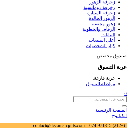
زخرفة الزهور
زخرفة رومانسية
زخرفة السيارة
الزهور الخالدة
زهور مجففة
الزفاف والخطوبة
النباتات
أعلى المبيعات
كبار الشخصيات
صندوق مخصص
عربة التسوق
عربة فارغة.
مواصلة التسوق
0
الصفحة الرئيسية
الكتالوج
contact@decomarcgifts.com
(+212) 674-971315