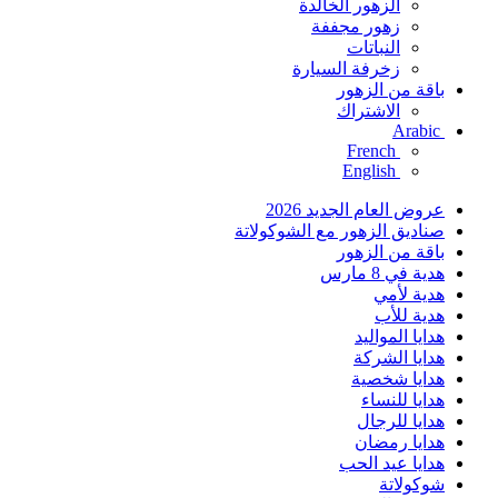
الزهور الخالدة
زهور مجففة
النباتات
زخرفة السيارة
باقة من الزهور
الاشتراك
Arabic
French
English
عروض العام الجديد 2026
صناديق الزهور مع الشوكولاتة
باقة من الزهور
هدية في 8 مارس
هدية لأمي
هدية للأب
هدايا المواليد
هدايا الشركة
هدايا شخصية
هدايا للنساء
هدايا للرجال
هدايا رمضان
هدايا عيد الحب
شوكولاتة