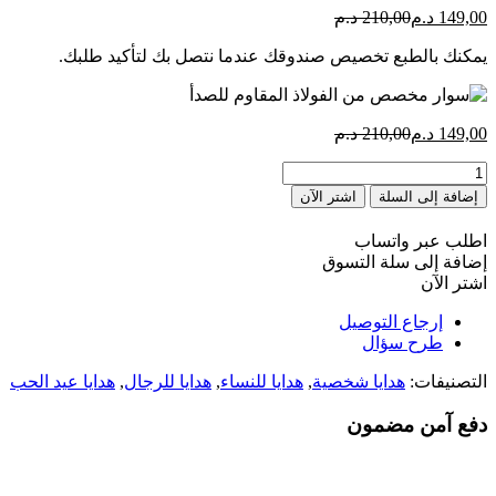
السعر
السعر
149,00
د.م
210,00
د.م
الحالي
الأصلي
يمكنك بالطبع تخصيص صندوقك عندما نتصل بك لتأكيد طلبك.
هو:
هو:
210,00 Dhs.
149,00 Dhs.
السعر
السعر
149,00
د.م
210,00
د.م
الحالي
الأصلي
كمية
هو:
هو:
Bracelet
210,00 Dhs.
149,00 Dhs.
إضافة إلى السلة
اشتر الآن
personnalisé
acier
اطلب عبر واتساب
inoxydable
إضافة إلى سلة التسوق
اشتر الآن
إرجاع التوصيل
طرح سؤال
التصنيفات:
هدايا شخصية
,
هدايا للنساء
,
هدايا للرجال
,
هدايا عيد الحب
دفع آمن مضمون