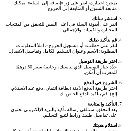
بمجرد اختيارك، انقر على زر «إضافة إلى السلة». يمكنك
متابعة التسوق أو المتابعة إلى الخروج.
استشر سلتك
انقر على أيقونة السلة في أعلى اليمين للتحقق من المنتجات
المختارة والكميات والإجمالي.
قم بتأكيد طلبك
انقر على «طلب» أو «تسجيل الخروج». املأ المعلومات
المطلوبة: الاسم وعنوان التسليم الكامل وتفاصيل الاتصال.
اختر طريقة التوصيل
حدِّد خيار التوصيل الذي يناسبك، وخاصةً سعر 50 درهمًا
للمغرب إن أمكن.
الشروع في الدفع
اختر طريقة الدفع الآمنة (بطاقة ائتمان، دفع عند الاستلام،
إلخ). قم بتأكيد الدفع الخاص بك.
التأكيد والمتابعة
بعد التحقق، ستتلقى رسالة تأكيد بالبريد الإلكتروني تحتوي
على تفاصيل طلبك ورابط لتتبع التسليم.
استلام هديتك
تحقق من حالة الطرد عند الاستلام. إذا واجهتك أي مشاكل،