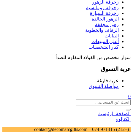
زخرفة الزهور
زخرفة رومانسية
زخرفة السيارة
الزهور الخالدة
زهور مجففة
الزفاف والخطوبة
النباتات
أعلى المبيعات
كبار الشخصيات
سوار مخصص من الفولاذ المقاوم للصدأ
عربة التسوق
عربة فارغة.
مواصلة التسوق
0
الصفحة الرئيسية
الكتالوج
contact@decomarcgifts.com
(+212) 674-971315