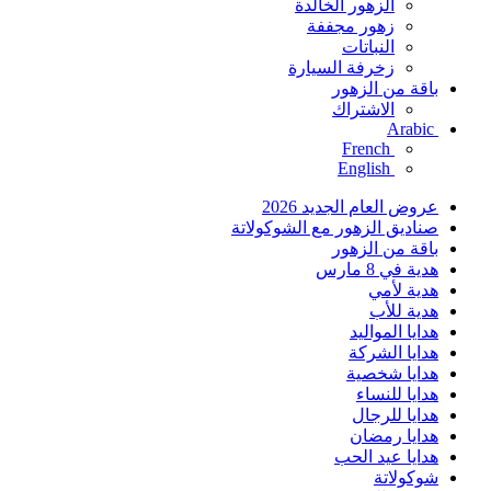
الزهور الخالدة
زهور مجففة
النباتات
زخرفة السيارة
باقة من الزهور
الاشتراك
Arabic
French
English
عروض العام الجديد 2026
صناديق الزهور مع الشوكولاتة
باقة من الزهور
هدية في 8 مارس
هدية لأمي
هدية للأب
هدايا المواليد
هدايا الشركة
هدايا شخصية
هدايا للنساء
هدايا للرجال
هدايا رمضان
هدايا عيد الحب
شوكولاتة