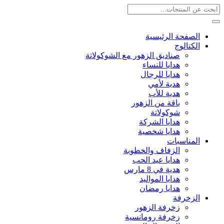
الصفحة الرئيسية
الكتالوج
صناديق الزهور مع الشوكولاتة
هدايا للنساء
هدايا للرجال
هدية لأمي
هدية للأب
باقة من الزهور
شوكولاتة
هدايا الشركة
هدايا شخصية
المناسبات
الزفاف والخطوبة
هدايا عيد الحب
هدية في 8 مارس
هدايا المواليد
هدايا رمضان
الزخرفة
زخرفة الزهور
زخرفة رومانسية