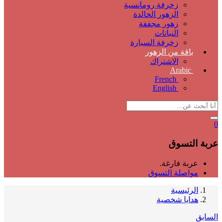
زخرفة رومانسية
الزهور الخالدة
زهور مجففة
النباتات
زخرفة السيارة
باقة من الزهور
الاشتراك
Arabic
French
English
0
عربة التسوق
عربة فارغة.
مواصلة التسوق
الرئيسية
هدايا شخصية
السابق