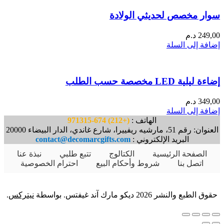
سوار مخصص لحديثي الولادة
249,00
د.م
إضافة إلى السلة
إضاءة ليلية LED مخصصة حسب الطلب
349,00
د.م
إضافة إلى السلة
الهاتف :
(+212) 674-971315
العنوان: رقم 51، مارشيه ريفييرا، شارع غاندي، الدار البيضاء 20000
البريد الإلكتروني :
contact@decomarcgifts.com
الصفحة الرئيسية
الكتالوج
تتبع طلبي
نبذة عنا
اتصل بنا
شروط وأحكام البيع
احترام الخصوصية
حقوق الطبع والنشر 2026 ديكو مارك آند غيفتس. بواسطة
نيتركس
.