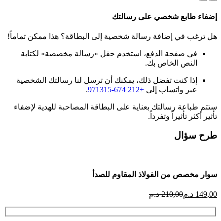
إضفاء طابع شخصي على رسالتك
هل ترغب في إضافة رسالة شخصية إلى البطاقة؟ هذا ممكن تماماً!
في صفحة الدفع، استخدم حقل «رسالة مخصصة» لكتابة
النص الخاص بك.
إذا كنت تفضل ذلك، يمكنك أن ترسل لنا رسالتك الشخصية
عبر واتساب إلى
+212 674-971315
.
ستتم طباعة رسالتك بعناية على البطاقة المصاحبة للهدية لإضفاء
تأثير أكثر تأثيراً وتفرداً.
طرح سؤال
سوار مخصص من الفولاذ المقاوم للصدأ
السعر
السعر
149,00
د.م
210,00
د.م
الحالي
الأصلي
هو:
هو: