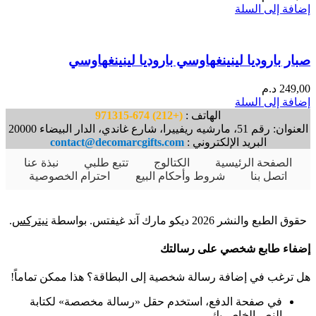
إضافة إلى السلة
صبار باروديا لينينغهاوسي باروديا لينينغهاوسي
249,00
د.م
إضافة إلى السلة
الهاتف :
(+212) 674-971315
العنوان: رقم 51، مارشيه ريفييرا، شارع غاندي، الدار البيضاء 20000
البريد الإلكتروني :
contact@decomarcgifts.com
الصفحة الرئيسية
الكتالوج
تتبع طلبي
نبذة عنا
اتصل بنا
شروط وأحكام البيع
احترام الخصوصية
حقوق الطبع والنشر 2026 ديكو مارك آند غيفتس. بواسطة
نيتركس
.
إضفاء طابع شخصي على رسالتك
هل ترغب في إضافة رسالة شخصية إلى البطاقة؟ هذا ممكن تماماً!
في صفحة الدفع، استخدم حقل «رسالة مخصصة» لكتابة
النص الخاص بك.