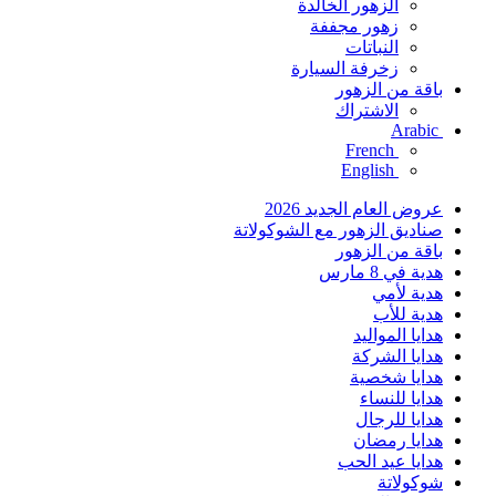
الزهور الخالدة
زهور مجففة
النباتات
زخرفة السيارة
باقة من الزهور
الاشتراك
Arabic
French
English
عروض العام الجديد 2026
صناديق الزهور مع الشوكولاتة
باقة من الزهور
هدية في 8 مارس
هدية لأمي
هدية للأب
هدايا المواليد
هدايا الشركة
هدايا شخصية
هدايا للنساء
هدايا للرجال
هدايا رمضان
هدايا عيد الحب
شوكولاتة