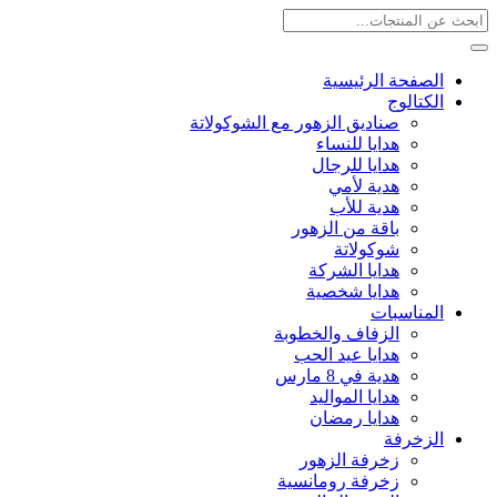
الصفحة الرئيسية
الكتالوج
صناديق الزهور مع الشوكولاتة
هدايا للنساء
هدايا للرجال
هدية لأمي
هدية للأب
باقة من الزهور
شوكولاتة
هدايا الشركة
هدايا شخصية
المناسبات
الزفاف والخطوبة
هدايا عيد الحب
هدية في 8 مارس
هدايا المواليد
هدايا رمضان
الزخرفة
زخرفة الزهور
زخرفة رومانسية