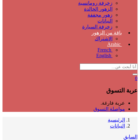
زخرفة رومانسية
الزهور الخالدة
زهور مجففة
النباتات
زخرفة السيارة
باقة من الزهور
الاشتراك
Arabic
French
English
0
عربة التسوق
عربة فارغة.
مواصلة التسوق
الرئيسية
النباتات
السابق