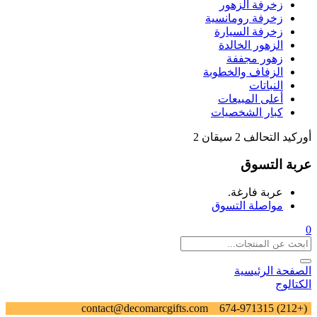
زخرفة الزهور
زخرفة رومانسية
زخرفة السيارة
الزهور الخالدة
زهور مجففة
الزفاف والخطوبة
النباتات
أعلى المبيعات
كبار الشخصيات
أوركيد التحالف 2 سيقان 2
عربة التسوق
عربة فارغة.
مواصلة التسوق
0
الصفحة الرئيسية
الكتالوج
contact@decomarcgifts.com
(+212) 674-971315