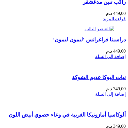
راكب تنين مدغشقر
449,00
د.م
قراءة المزيد
دراسينا فراغرانس ‘ليمون ليمون’
449,00
د.م
إضافة إلى السلة
نبات اليوكا عديم الشوكة
349,00
د.م
إضافة إلى السلة
ألوكاسيا أمازونيكا الغريبة في وعاء حصوي أبيض اللون
349,00
د.م