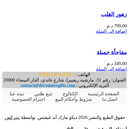
زهور القلب
799,00
د.م
إضافة إلى السلة
مفاجأة جميلة
349,00
د.م
إضافة إلى السلة
الهاتف :
(+212) 674-971315
العنوان: رقم 51، مارشيه ريفييرا، شارع غاندي، الدار البيضاء 20000
البريد الإلكتروني :
contact@decomarcgifts.com
الصفحة الرئيسية
الكتالوج
تتبع طلبي
نبذة عنا
اتصل بنا
شروط وأحكام البيع
احترام الخصوصية
حقوق الطبع والنشر 2026 ديكو مارك آند غيفتس. بواسطة
نيتركس
.