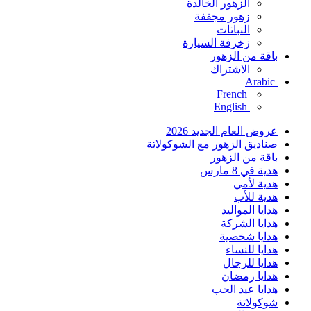
الزهور الخالدة
زهور مجففة
النباتات
زخرفة السيارة
باقة من الزهور
الاشتراك
Arabic
French
English
عروض العام الجديد 2026
صناديق الزهور مع الشوكولاتة
باقة من الزهور
هدية في 8 مارس
هدية لأمي
هدية للأب
هدايا المواليد
هدايا الشركة
هدايا شخصية
هدايا للنساء
هدايا للرجال
هدايا رمضان
هدايا عيد الحب
شوكولاتة