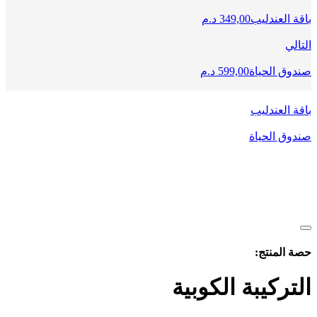
باقة العندليب
349,00
د.م
التالي
صندوق الحياة
599,00
د.م
باقة العندليب
صندوق الحياة
حصة المنتج:
التركيبة الكوبية