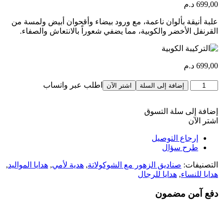
699,00
د.م
علبة أنيقة بألوان ناعمة، مع ورود بيضاء وأقحوان أبيض ولمسة من
القرنفل الأخضر والكوبية، مما يضفي شعوراً بالانتعاش والصفاء.
699,00
د.م
كمية
اطلب عبر واتساب
إضافة إلى السلة
اشتر الآن
Composition
Hydrangea
إضافة إلى سلة التسوق
اشتر الآن
إرجاع التوصيل
طرح سؤال
التصنيفات:
صناديق الزهور مع الشوكولاتة
,
هدية لأمي
,
هدايا المواليد
,
هدايا للنساء
,
هدايا للرجال
دفع آمن مضمون