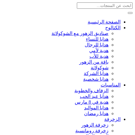
الصفحة الرئيسية
الكتالوج
صناديق الزهور مع الشوكولاتة
هدايا للنساء
هدايا للرجال
هدية لأمي
هدية للأب
باقة من الزهور
شوكولاتة
هدايا الشركة
هدايا شخصية
المناسبات
الزفاف والخطوبة
هدايا عيد الحب
هدية في 8 مارس
هدايا المواليد
هدايا رمضان
الزخرفة
زخرفة الزهور
زخرفة رومانسية