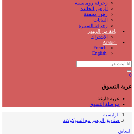
زخرفة رومانسية
الزهور الخالدة
زهور مجففة
النباتات
زخرفة السيارة
باقة من الزهور
الاشتراك
Arabic
French
English
0
عربة التسوق
عربة فارغة.
مواصلة التسوق
الرئيسية
صناديق الزهور مع الشوكولاتة
السابق