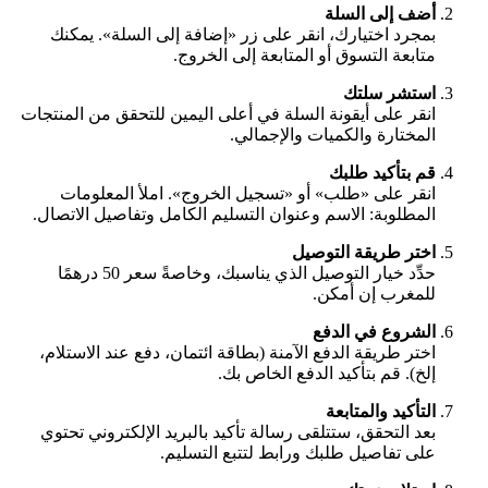
أضف إلى السلة
بمجرد اختيارك، انقر على زر «إضافة إلى السلة». يمكنك
متابعة التسوق أو المتابعة إلى الخروج.
استشر سلتك
انقر على أيقونة السلة في أعلى اليمين للتحقق من المنتجات
المختارة والكميات والإجمالي.
قم بتأكيد طلبك
انقر على «طلب» أو «تسجيل الخروج». املأ المعلومات
المطلوبة: الاسم وعنوان التسليم الكامل وتفاصيل الاتصال.
اختر طريقة التوصيل
حدِّد خيار التوصيل الذي يناسبك، وخاصةً سعر 50 درهمًا
للمغرب إن أمكن.
الشروع في الدفع
اختر طريقة الدفع الآمنة (بطاقة ائتمان، دفع عند الاستلام،
إلخ). قم بتأكيد الدفع الخاص بك.
التأكيد والمتابعة
بعد التحقق، ستتلقى رسالة تأكيد بالبريد الإلكتروني تحتوي
على تفاصيل طلبك ورابط لتتبع التسليم.