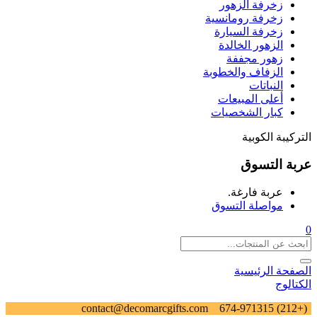
زخرفة الزهور
زخرفة رومانسية
زخرفة السيارة
الزهور الخالدة
زهور مجففة
الزفاف والخطوبة
النباتات
أعلى المبيعات
كبار الشخصيات
التركيبة الكوبية
عربة التسوق
عربة فارغة.
مواصلة التسوق
0
الصفحة الرئيسية
الكتالوج
contact@decomarcgifts.com
(+212) 674-971315