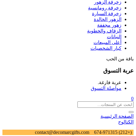
زخرفة الزهور
زخرفة رومانسية
زخرفة السيارة
الزهور الخالدة
زهور مجففة
الزفاف والخطوبة
النباتات
أعلى المبيعات
كبار الشخصيات
باقة من الحب
عربة التسوق
عربة فارغة.
مواصلة التسوق
0
الصفحة الرئيسية
الكتالوج
contact@decomarcgifts.com
(+212) 674-971315