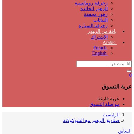
زخرفة رومانسية
الزهور الخالدة
زهور مجففة
النباتات
زخرفة السيارة
باقة من الزهور
الاشتراك
Arabic
French
English
0
عربة التسوق
عربة فارغة.
مواصلة التسوق
الرئيسية
صناديق الزهور مع الشوكولاتة
السابق