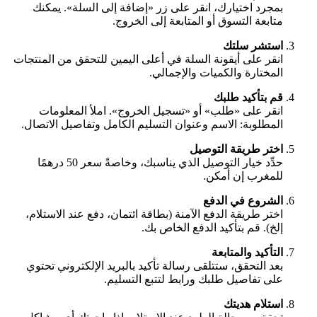
بمجرد اختيارك، انقر على زر «إضافة إلى السلة». يمكنك
متابعة التسوق أو المتابعة إلى الخروج.
استشر سلتك
انقر على أيقونة السلة في أعلى اليمين للتحقق من المنتجات
المختارة والكميات والإجمالي.
قم بتأكيد طلبك
انقر على «طلب» أو «تسجيل الخروج». املأ المعلومات
المطلوبة: الاسم وعنوان التسليم الكامل وتفاصيل الاتصال.
اختر طريقة التوصيل
حدِّد خيار التوصيل الذي يناسبك، وخاصةً سعر 50 درهمًا
للمغرب إن أمكن.
الشروع في الدفع
اختر طريقة الدفع الآمنة (بطاقة ائتمان، دفع عند الاستلام،
إلخ). قم بتأكيد الدفع الخاص بك.
التأكيد والمتابعة
بعد التحقق، ستتلقى رسالة تأكيد بالبريد الإلكتروني تحتوي
على تفاصيل طلبك ورابط لتتبع التسليم.
استلام هديتك