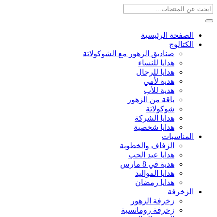
الصفحة الرئيسية
الكتالوج
صناديق الزهور مع الشوكولاتة
هدايا للنساء
هدايا للرجال
هدية لأمي
هدية للأب
باقة من الزهور
شوكولاتة
هدايا الشركة
هدايا شخصية
المناسبات
الزفاف والخطوبة
هدايا عيد الحب
هدية في 8 مارس
هدايا المواليد
هدايا رمضان
الزخرفة
زخرفة الزهور
زخرفة رومانسية