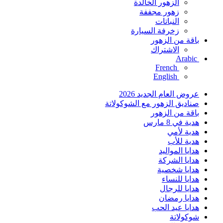
الزهور الخالدة
زهور مجففة
النباتات
زخرفة السيارة
باقة من الزهور
الاشتراك
Arabic
French
English
عروض العام الجديد 2026
صناديق الزهور مع الشوكولاتة
باقة من الزهور
هدية في 8 مارس
هدية لأمي
هدية للأب
هدايا المواليد
هدايا الشركة
هدايا شخصية
هدايا للنساء
هدايا للرجال
هدايا رمضان
هدايا عيد الحب
شوكولاتة