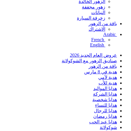
الزهور الخالدة
زهور مجففة
النباتات
زخرفة السيارة
باقة من الزهور
الاشتراك
Arabic
French
English
عروض العام الجديد 2026
صناديق الزهور مع الشوكولاتة
باقة من الزهور
هدية في 8 مارس
هدية لأمي
هدية للأب
هدايا المواليد
هدايا الشركة
هدايا شخصية
هدايا للنساء
هدايا للرجال
هدايا رمضان
هدايا عيد الحب
شوكولاتة