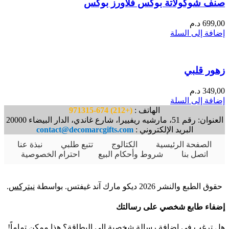
صنف شوكولاتة بوكس فلاورز بوكس
699,00
د.م
إضافة إلى السلة
زهور قلبي
349,00
د.م
إضافة إلى السلة
الهاتف :
(+212) 674-971315
العنوان: رقم 51، مارشيه ريفييرا، شارع غاندي، الدار البيضاء 20000
البريد الإلكتروني :
contact@decomarcgifts.com
الصفحة الرئيسية
الكتالوج
تتبع طلبي
نبذة عنا
اتصل بنا
شروط وأحكام البيع
احترام الخصوصية
حقوق الطبع والنشر 2026 ديكو مارك آند غيفتس. بواسطة
نيتركس
.
إضفاء طابع شخصي على رسالتك
هل ترغب في إضافة رسالة شخصية إلى البطاقة؟ هذا ممكن تماماً!