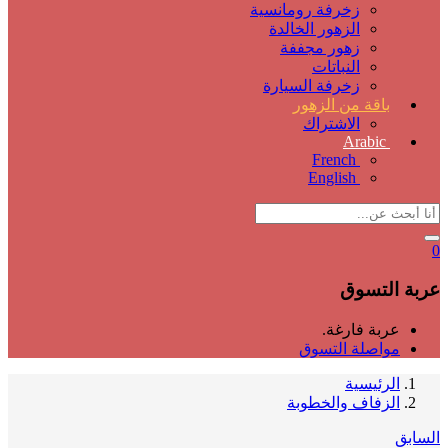
زخرفة رومانسية
الزهور الخالدة
زهور مجففة
النباتات
زخرفة السيارة
باقة من الزهور
الاشتراك
Arabic
French
English
0
عربة التسوق
عربة فارغة.
مواصلة التسوق
الرئيسية
الزفاف والخطوبة
السابق