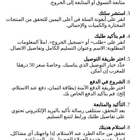
متابعة التسوق أو المتابعة إلى الخروج.
استشر سلتك
انقر على أيقونة السلة في أعلى اليمين للتحقق من المنتجات
المختارة والكميات والإجمالي.
قم بتأكيد طلبك
انقر على «طلب» أو «تسجيل الخروج». املأ المعلومات
المطلوبة: الاسم وعنوان التسليم الكامل وتفاصيل الاتصال.
اختر طريقة التوصيل
حدِّد خيار التوصيل الذي يناسبك، وخاصةً سعر 50 درهمًا
للمغرب إن أمكن.
الشروع في الدفع
اختر طريقة الدفع الآمنة (بطاقة ائتمان، دفع عند الاستلام،
إلخ). قم بتأكيد الدفع الخاص بك.
التأكيد والمتابعة
بعد التحقق، ستتلقى رسالة تأكيد بالبريد الإلكتروني تحتوي
على تفاصيل طلبك ورابط لتتبع التسليم.
استلام هديتك
تحقق من حالة الطرد عند الاستلام. إذا واجهتك أي مشاكل،
اتصل بقسم خدمة العملاء للحصول على المساعدة.