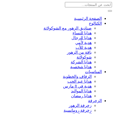
الصفحة الرئيسية
الكتالوج
صناديق الزهور مع الشوكولاتة
هدايا للنساء
هدايا للرجال
هدية لأمي
هدية للأب
باقة من الزهور
شوكولاتة
هدايا الشركة
هدايا شخصية
المناسبات
الزفاف والخطوبة
هدايا عيد الحب
هدية في 8 مارس
هدايا المواليد
هدايا رمضان
الزخرفة
زخرفة الزهور
زخرفة رومانسية