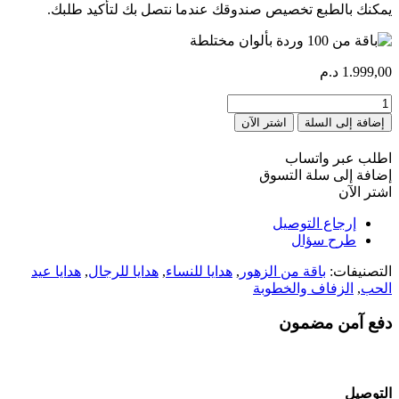
يمكنك بالطبع تخصيص صندوقك عندما نتصل بك لتأكيد طلبك.
1.999,00
د.م
كمية
bouquet
إضافة إلى السلة
اشتر الآن
de
100
اطلب عبر واتساب
rose
إضافة إلى سلة التسوق
couleur
اشتر الآن
mixte
إرجاع التوصيل
طرح سؤال
التصنيفات:
باقة من الزهور
,
هدايا للنساء
,
هدايا للرجال
,
هدايا عيد
الحب
,
الزفاف والخطوبة
دفع آمن مضمون
التوصيل