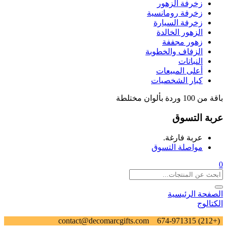
زخرفة الزهور
زخرفة رومانسية
زخرفة السيارة
الزهور الخالدة
زهور مجففة
الزفاف والخطوبة
النباتات
أعلى المبيعات
كبار الشخصيات
باقة من 100 وردة بألوان مختلطة
عربة التسوق
عربة فارغة.
مواصلة التسوق
0
الصفحة الرئيسية
الكتالوج
contact@decomarcgifts.com
(+212) 674-971315