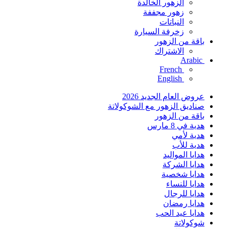
الزهور الخالدة
زهور مجففة
النباتات
زخرفة السيارة
باقة من الزهور
الاشتراك
Arabic
French
English
عروض العام الجديد 2026
صناديق الزهور مع الشوكولاتة
باقة من الزهور
هدية في 8 مارس
هدية لأمي
هدية للأب
هدايا المواليد
هدايا الشركة
هدايا شخصية
هدايا للنساء
هدايا للرجال
هدايا رمضان
هدايا عيد الحب
شوكولاتة