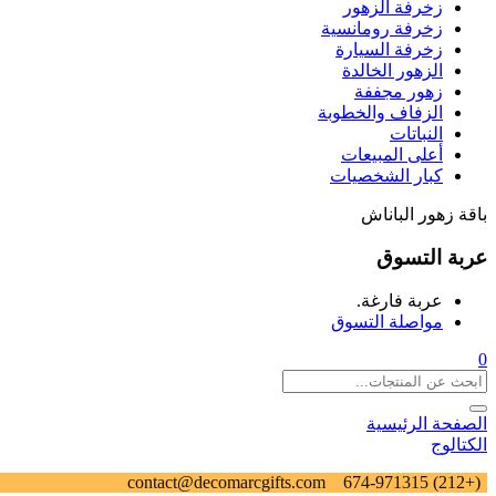
زخرفة الزهور
زخرفة رومانسية
زخرفة السيارة
الزهور الخالدة
زهور مجففة
الزفاف والخطوبة
النباتات
أعلى المبيعات
كبار الشخصيات
باقة زهور الباناش
عربة التسوق
عربة فارغة.
مواصلة التسوق
0
الصفحة الرئيسية
الكتالوج
contact@decomarcgifts.com
(+212) 674-971315