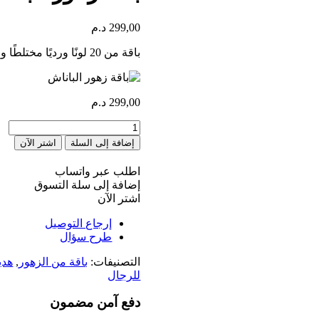
299,00
د.م
باقة من 20 لونًا ورديًا مختلطًا ومغلفًا بشكل جيد
299,00
د.م
كمية
bouquet
إضافة إلى السلة
اشتر الآن
panache
اطلب عبر واتساب
إضافة إلى سلة التسوق
اشتر الآن
إرجاع التوصيل
طرح سؤال
التصنيفات:
باقة من الزهور
,
هدي
للرجال
دفع آمن مضمون