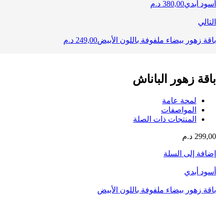
أسود أبدي
380,00
د.م
التالي
باقة زهور بيضاء ملفوفة باللون الأبيض
249,00
د.م
باقة زهور الباناش
لمحة عامة
المواصفات
المنتجات ذات الصلة
299,00
د.م
إضافة إلى السلة
أسود أبدي
باقة زهور بيضاء ملفوفة باللون الأبيض