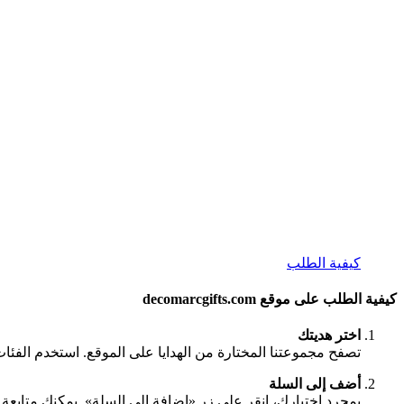
كيفية الطلب
كيفية الطلب على موقع decomarcgifts.com
اختر هديتك
تصفح مجموعتنا المختارة من الهدايا على الموقع. استخدم الفئا
أضف إلى السلة
بمجرد اختيارك، انقر على زر «إضافة إلى السلة». يمكنك متابعة ا