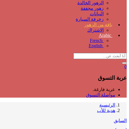
الزهور الخالدة
زهور مجففة
النباتات
زخرفة السيارة
باقة من الزهور
الاشتراك
Arabic
French
English
0
عربة التسوق
عربة فارغة.
مواصلة التسوق
الرئيسية
هدية للأب
السابق