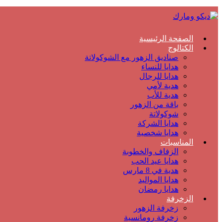
الصفحة الرئيسية
الكتالوج
صناديق الزهور مع الشوكولاتة
هدايا للنساء
هدايا للرجال
هدية لأمي
هدية للأب
باقة من الزهور
شوكولاتة
هدايا الشركة
هدايا شخصية
المناسبات
الزفاف والخطوبة
هدايا عيد الحب
هدية في 8 مارس
هدايا المواليد
هدايا رمضان
الزخرفة
زخرفة الزهور
زخرفة رومانسية