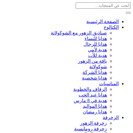
الصفحة الرئيسية
الكتالوج
صناديق الزهور مع الشوكولاتة
هدايا للنساء
هدايا للرجال
هدية لأمي
هدية للأب
باقة من الزهور
شوكولاتة
هدايا الشركة
هدايا شخصية
المناسبات
الزفاف والخطوبة
هدايا عيد الحب
هدية في 8 مارس
هدايا المواليد
هدايا رمضان
الزخرفة
زخرفة الزهور
زخرفة رومانسية