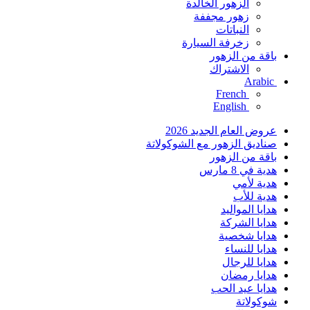
الزهور الخالدة
زهور مجففة
النباتات
زخرفة السيارة
باقة من الزهور
الاشتراك
Arabic
French
English
عروض العام الجديد 2026
صناديق الزهور مع الشوكولاتة
باقة من الزهور
هدية في 8 مارس
هدية لأمي
هدية للأب
هدايا المواليد
هدايا الشركة
هدايا شخصية
هدايا للنساء
هدايا للرجال
هدايا رمضان
هدايا عيد الحب
شوكولاتة