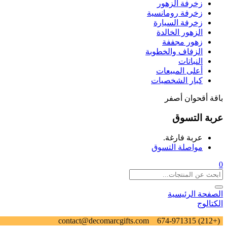
زخرفة الزهور
زخرفة رومانسية
زخرفة السيارة
الزهور الخالدة
زهور مجففة
الزفاف والخطوبة
النباتات
أعلى المبيعات
كبار الشخصيات
باقة أقحوان أصفر
عربة التسوق
عربة فارغة.
مواصلة التسوق
0
الصفحة الرئيسية
الكتالوج
contact@decomarcgifts.com
(+212) 674-971315