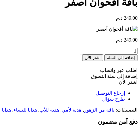
باقة أقحوان أصفر
249,00
د.م
249,00
د.م
كمية
Bouquet
إضافة إلى السلة
اشتر الآن
Chrysanthème
jaune
اطلب عبر واتساب
إضافة إلى سلة التسوق
اشتر الآن
إرجاع التوصيل
طرح سؤال
التصنيفات:
باقة من الزهور
,
هدية لأمي
,
هدية للأب
,
هدايا للنساء
,
هدايا 
دفع آمن مضمون