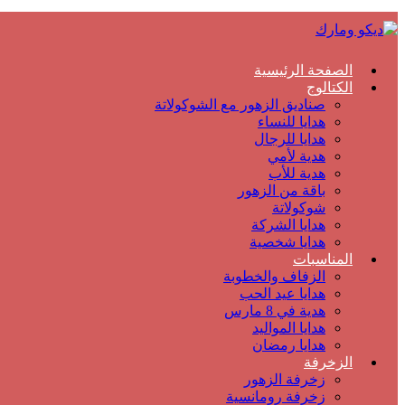
الصفحة الرئيسية
الكتالوج
صناديق الزهور مع الشوكولاتة
هدايا للنساء
هدايا للرجال
هدية لأمي
هدية للأب
باقة من الزهور
شوكولاتة
هدايا الشركة
هدايا شخصية
المناسبات
الزفاف والخطوبة
هدايا عيد الحب
هدية في 8 مارس
هدايا المواليد
هدايا رمضان
الزخرفة
زخرفة الزهور
زخرفة رومانسية