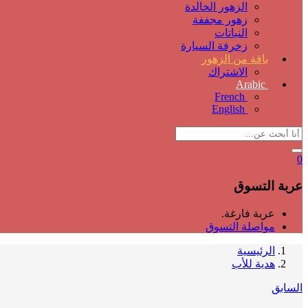
الزهور الخالدة
زهور مجففة
النباتات
زخرفة السيارة
باقة من الزهور
الاشتراك
Arabic
French
English
0
عربة التسوق
عربة فارغة.
مواصلة التسوق
الرئيسية
هدية للأب
السابق