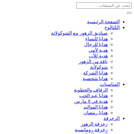
الصفحة الرئيسية
الكتالوج
صناديق الزهور مع الشوكولاتة
هدايا للنساء
هدايا للرجال
هدية لأمي
هدية للأب
باقة من الزهور
شوكولاتة
هدايا الشركة
هدايا شخصية
المناسبات
الزفاف والخطوبة
هدايا عيد الحب
هدية في 8 مارس
هدايا المواليد
هدايا رمضان
الزخرفة
زخرفة الزهور
زخرفة رومانسية