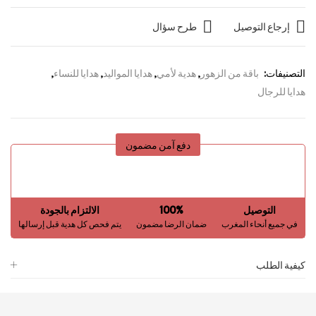
إرجاع التوصيل
طرح سؤال
التصنيفات:
باقة من الزهور
,
هدية لأمي
,
هدايا المواليد
,
هدايا للنساء
,
هدايا للرجال
دفع آمن مضمون
التوصيل
100%
الالتزام بالجودة
في جميع أنحاء المغرب
ضمان الرضا مضمون
يتم فحص كل هدية قبل إرسالها
كيفية الطلب