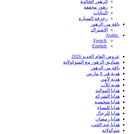
الزهور الخالدة
زهور مجففة
النباتات
زخرفة السيارة
باقة من الزهور
الاشتراك
Arabic
French
English
عروض العام الجديد 2026
صناديق الزهور مع الشوكولاتة
باقة من الزهور
هدية في 8 مارس
هدية لأمي
هدية للأب
هدايا المواليد
هدايا الشركة
هدايا شخصية
هدايا للنساء
هدايا للرجال
هدايا رمضان
هدايا عيد الحب
شوكولاتة