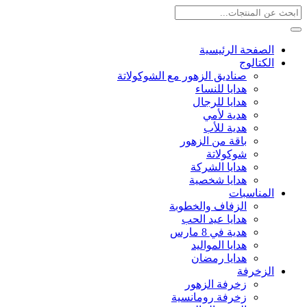
الصفحة الرئيسية
الكتالوج
صناديق الزهور مع الشوكولاتة
هدايا للنساء
هدايا للرجال
هدية لأمي
هدية للأب
باقة من الزهور
شوكولاتة
هدايا الشركة
هدايا شخصية
المناسبات
الزفاف والخطوبة
هدايا عيد الحب
هدية في 8 مارس
هدايا المواليد
هدايا رمضان
الزخرفة
زخرفة الزهور
زخرفة رومانسية