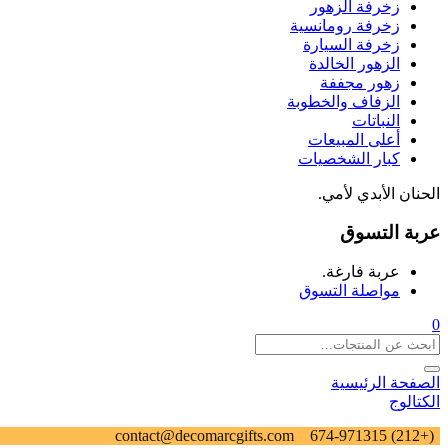
زخرفة الزهور
زخرفة رومانسية
زخرفة السيارة
الزهور الخالدة
زهور مجففة
الزفاف والخطوبة
النباتات
أعلى المبيعات
كبار الشخصيات
الحنان الأبدي لأمي.
عربة التسوق
عربة فارغة.
مواصلة التسوق
0
الصفحة الرئيسية
الكتالوج
contact@decomarcgifts.com
(+212) 674-971315