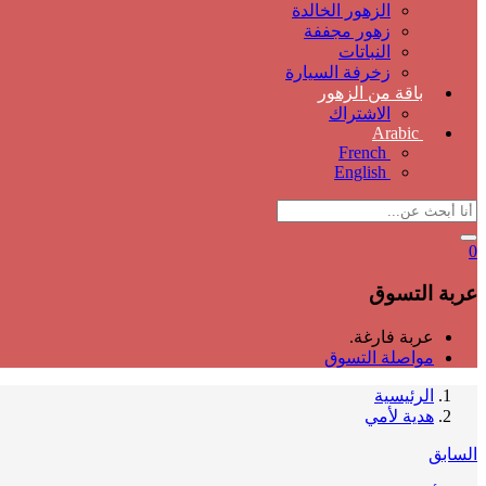
الزهور الخالدة
زهور مجففة
النباتات
زخرفة السيارة
باقة من الزهور
الاشتراك
Arabic
French
English
0
عربة التسوق
عربة فارغة.
مواصلة التسوق
الرئيسية
هدية لأمي
السابق