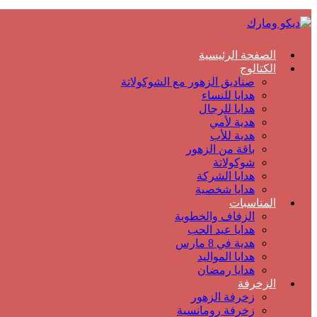
الصفحة الرئيسية
الكتالوج
صناديق الزهور مع الشوكولاتة
هدايا للنساء
هدايا للرجال
هدية لأمي
هدية للأب
باقة من الزهور
شوكولاتة
هدايا الشركة
هدايا شخصية
المناسبات
الزفاف والخطوبة
هدايا عيد الحب
هدية في 8 مارس
هدايا المواليد
هدايا رمضان
الزخرفة
زخرفة الزهور
زخرفة رومانسية