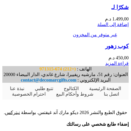
شكرًا لـ
1.499,00
د.م
إضافة إلى السلة
غير متوفر من المخزون
كوب زهور
450,00
د.م
قراءة المزيد
الهاتف :
(+212) 674-971315
العنوان: رقم 51، مارشيه ريفييرا، شارع غاندي، الدار البيضاء 20000
البريد الإلكتروني :
contact@decomarcgifts.com
الصفحة الرئيسية
الكتالوج
تتبع طلبي
نبذة عنا
اتصل بنا
شروط وأحكام البيع
احترام الخصوصية
حقوق الطبع والنشر 2026 ديكو مارك آند غيفتس. بواسطة
نيتركس
.
إضفاء طابع شخصي على رسالتك