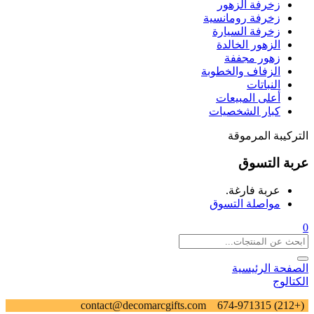
زخرفة الزهور
زخرفة رومانسية
زخرفة السيارة
الزهور الخالدة
زهور مجففة
الزفاف والخطوبة
النباتات
أعلى المبيعات
كبار الشخصيات
التركيبة المرموقة
عربة التسوق
عربة فارغة.
مواصلة التسوق
0
الصفحة الرئيسية
الكتالوج
contact@decomarcgifts.com
(+212) 674-971315