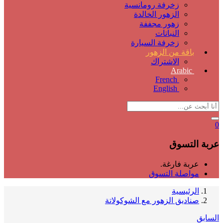
زخرفة رومانسية
الزهور الخالدة
زهور مجففة
النباتات
زخرفة السيارة
باقة من الزهور
الاشتراك
Arabic
French
English
0
عربة التسوق
عربة فارغة.
مواصلة التسوق
الرئيسية
صناديق الزهور مع الشوكولاتة
السابق