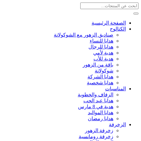
الصفحة الرئيسية
الكتالوج
صناديق الزهور مع الشوكولاتة
هدايا للنساء
هدايا للرجال
هدية لأمي
هدية للأب
باقة من الزهور
شوكولاتة
هدايا الشركة
هدايا شخصية
المناسبات
الزفاف والخطوبة
هدايا عيد الحب
هدية في 8 مارس
هدايا المواليد
هدايا رمضان
الزخرفة
زخرفة الزهور
زخرفة رومانسية