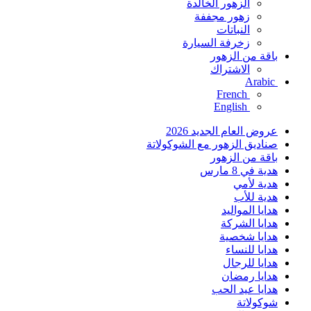
الزهور الخالدة
زهور مجففة
النباتات
زخرفة السيارة
باقة من الزهور
الاشتراك
Arabic
French
English
عروض العام الجديد 2026
صناديق الزهور مع الشوكولاتة
باقة من الزهور
هدية في 8 مارس
هدية لأمي
هدية للأب
هدايا المواليد
هدايا الشركة
هدايا شخصية
هدايا للنساء
هدايا للرجال
هدايا رمضان
هدايا عيد الحب
شوكولاتة