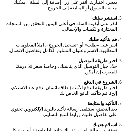
بمجرد اختيارك، انقر على زر «إضافة إلى السلة». يمكنك
متابعة التسوق أو المتابعة إلى الخروج.
استشر سلتك
انقر على أيقونة السلة في أعلى اليمين للتحقق من المنتجات
المختارة والكميات والإجمالي.
قم بتأكيد طلبك
انقر على «طلب» أو «تسجيل الخروج». املأ المعلومات
المطلوبة: الاسم وعنوان التسليم الكامل وتفاصيل الاتصال.
اختر طريقة التوصيل
حدِّد خيار التوصيل الذي يناسبك، وخاصةً سعر 50 درهمًا
للمغرب إن أمكن.
الشروع في الدفع
اختر طريقة الدفع الآمنة (بطاقة ائتمان، دفع عند الاستلام،
إلخ). قم بتأكيد الدفع الخاص بك.
التأكيد والمتابعة
بعد التحقق، ستتلقى رسالة تأكيد بالبريد الإلكتروني تحتوي
على تفاصيل طلبك ورابط لتتبع التسليم.
استلام هديتك
تحقق من حالة الطرد عند الاستلام. إذا واجهتك أي مشاكل،