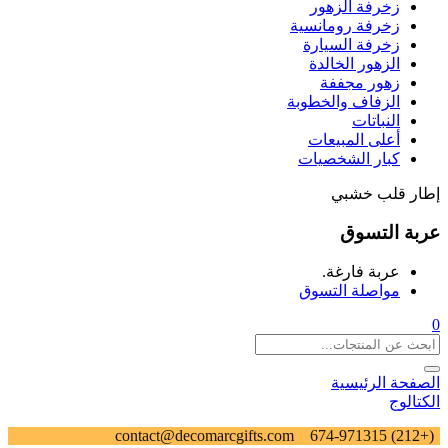
زخرفة الزهور
زخرفة رومانسية
زخرفة السيارة
الزهور الخالدة
زهور مجففة
الزفاف والخطوبة
النباتات
أعلى المبيعات
كبار الشخصيات
إطار قلب خشبي
عربة التسوق
عربة فارغة.
مواصلة التسوق
0
الصفحة الرئيسية
الكتالوج
contact@decomarcgifts.com
(+212) 674-971315