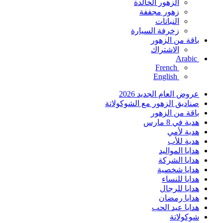
الزهور الخالدة
زهور مجففة
النباتات
زخرفة السيارة
باقة من الزهور
الاشتراك
Arabic
French
English
عروض العام الجديد 2026
صناديق الزهور مع الشوكولاتة
باقة من الزهور
هدية في 8 مارس
هدية لأمي
هدية للأب
هدايا المواليد
هدايا الشركة
هدايا شخصية
هدايا للنساء
هدايا للرجال
هدايا رمضان
هدايا عيد الحب
شوكولاتة