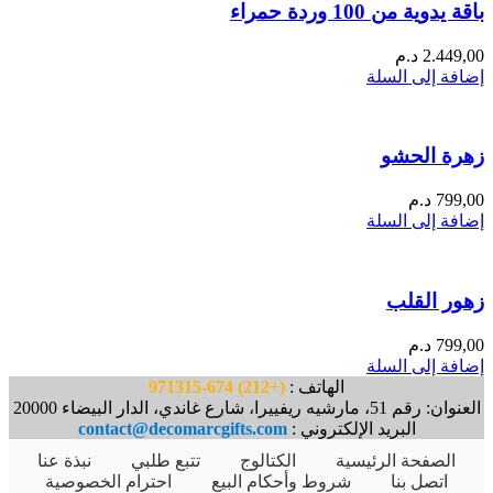
باقة يدوية من 100 وردة حمراء
2.449,00
د.م
إضافة إلى السلة
زهرة الحشو
799,00
د.م
إضافة إلى السلة
زهور القلب
799,00
د.م
إضافة إلى السلة
الهاتف :
(+212) 674-971315
العنوان: رقم 51، مارشيه ريفييرا، شارع غاندي، الدار البيضاء 20000
البريد الإلكتروني :
contact@decomarcgifts.com
الصفحة الرئيسية
الكتالوج
تتبع طلبي
نبذة عنا
اتصل بنا
شروط وأحكام البيع
احترام الخصوصية