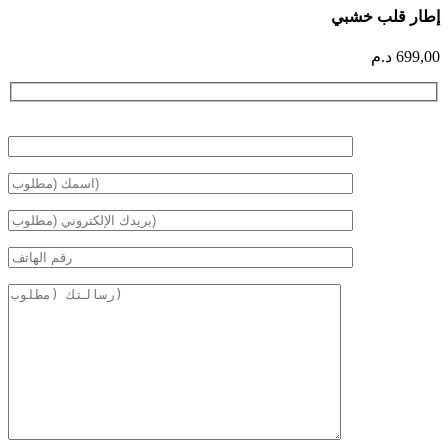
إطار قلب خشبي
699,00
د.م