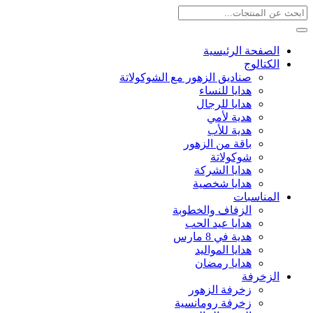
الصفحة الرئيسية
الكتالوج
صناديق الزهور مع الشوكولاتة
هدايا للنساء
هدايا للرجال
هدية لأمي
هدية للأب
باقة من الزهور
شوكولاتة
هدايا الشركة
هدايا شخصية
المناسبات
الزفاف والخطوبة
هدايا عيد الحب
هدية في 8 مارس
هدايا المواليد
هدايا رمضان
الزخرفة
زخرفة الزهور
زخرفة رومانسية