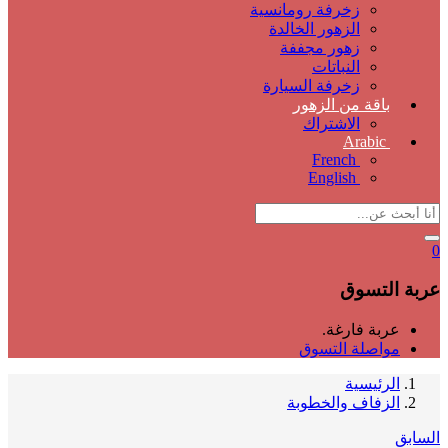
زخرفة رومانسية
الزهور الخالدة
زهور مجففة
النباتات
زخرفة السيارة
باقة من الزهور
الاشتراك
Arabic
French
English
0
عربة التسوق
عربة فارغة.
مواصلة التسوق
الرئيسية
الزفاف والخطوبة
السابق