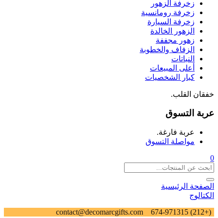
زخرفة الزهور
زخرفة رومانسية
زخرفة السيارة
الزهور الخالدة
زهور مجففة
الزفاف والخطوبة
النباتات
أعلى المبيعات
كبار الشخصيات
خفقان القلب.
عربة التسوق
عربة فارغة.
مواصلة التسوق
0
الصفحة الرئيسية
الكتالوج
contact@decomarcgifts.com
(+212) 674-971315