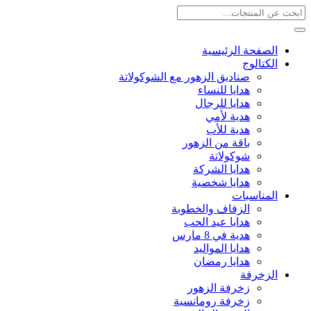
الصفحة الرئيسية
الكتالوج
صناديق الزهور مع الشوكولاتة
هدايا للنساء
هدايا للرجال
هدية لأمي
هدية للأب
باقة من الزهور
شوكولاتة
هدايا الشركة
هدايا شخصية
المناسبات
الزفاف والخطوبة
هدايا عيد الحب
هدية في 8 مارس
هدايا المواليد
هدايا رمضان
الزخرفة
زخرفة الزهور
زخرفة رومانسية