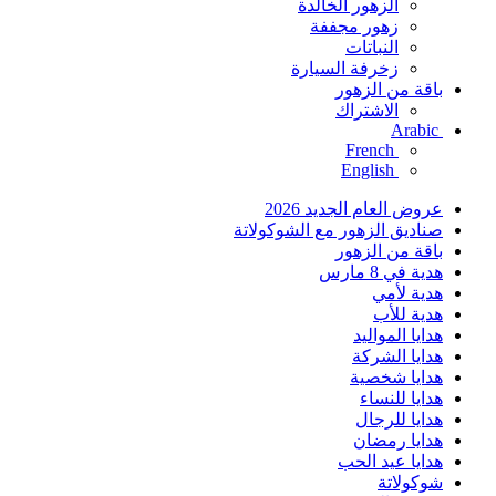
الزهور الخالدة
زهور مجففة
النباتات
زخرفة السيارة
باقة من الزهور
الاشتراك
Arabic
French
English
عروض العام الجديد 2026
صناديق الزهور مع الشوكولاتة
باقة من الزهور
هدية في 8 مارس
هدية لأمي
هدية للأب
هدايا المواليد
هدايا الشركة
هدايا شخصية
هدايا للنساء
هدايا للرجال
هدايا رمضان
هدايا عيد الحب
شوكولاتة