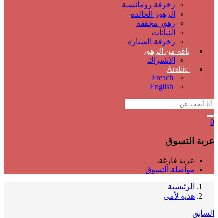
زخرفة رومانسية
الزهور الخالدة
زهور مجففة
النباتات
زخرفة السيارة
باقة من الزهور
الاشتراك
Arabic
French
English
0
عربة التسوق
عربة فارغة.
مواصلة التسوق
الرئيسية
هدية لأمي
السابق