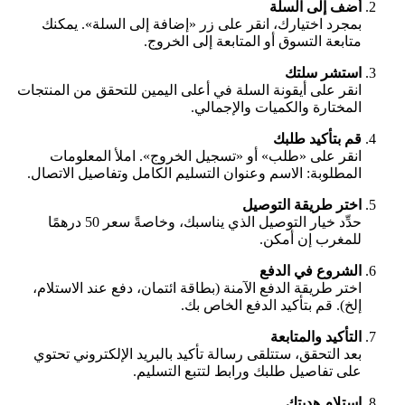
أضف إلى السلة
بمجرد اختيارك، انقر على زر «إضافة إلى السلة». يمكنك
متابعة التسوق أو المتابعة إلى الخروج.
استشر سلتك
انقر على أيقونة السلة في أعلى اليمين للتحقق من المنتجات
المختارة والكميات والإجمالي.
قم بتأكيد طلبك
انقر على «طلب» أو «تسجيل الخروج». املأ المعلومات
المطلوبة: الاسم وعنوان التسليم الكامل وتفاصيل الاتصال.
اختر طريقة التوصيل
حدِّد خيار التوصيل الذي يناسبك، وخاصةً سعر 50 درهمًا
للمغرب إن أمكن.
الشروع في الدفع
اختر طريقة الدفع الآمنة (بطاقة ائتمان، دفع عند الاستلام،
إلخ). قم بتأكيد الدفع الخاص بك.
التأكيد والمتابعة
بعد التحقق، ستتلقى رسالة تأكيد بالبريد الإلكتروني تحتوي
على تفاصيل طلبك ورابط لتتبع التسليم.
استلام هديتك