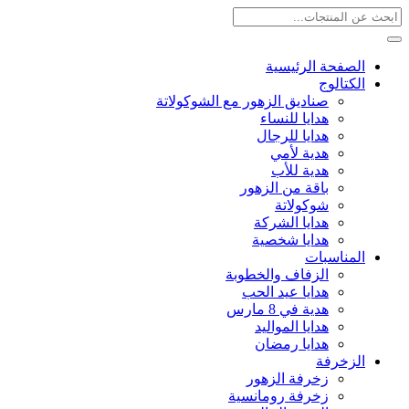
الصفحة الرئيسية
الكتالوج
صناديق الزهور مع الشوكولاتة
هدايا للنساء
هدايا للرجال
هدية لأمي
هدية للأب
باقة من الزهور
شوكولاتة
هدايا الشركة
هدايا شخصية
المناسبات
الزفاف والخطوبة
هدايا عيد الحب
هدية في 8 مارس
هدايا المواليد
هدايا رمضان
الزخرفة
زخرفة الزهور
زخرفة رومانسية