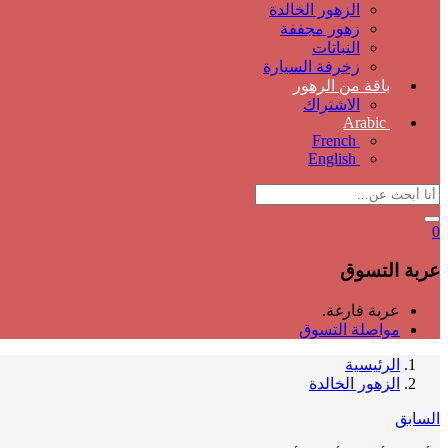
الزهور الخالدة
زهور مجففة
النباتات
زخرفة السيارة
باقة من الزهور
الاشتراك
Arabic
French
English
0
عربة التسوق
عربة فارغة.
مواصلة التسوق
الرئيسية
الزهور الخالدة
السابق