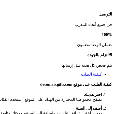
التوصيل
في جميع أنحاء المغرب
100%
ضمان الرضا مضمون
الالتزام بالجودة
يتم فحص كل هدية قبل إرسالها
كيفية الطلب
كيفية الطلب على موقع decomarcgifts.com
اختر هديتك
تصفح مجموعتنا المختارة من الهدايا على الموقع. استخدم الفئا
أضف إلى السلة
بمجرد اختيارك، انقر على زر «إضافة إلى السلة». يمكنك متابعة ا