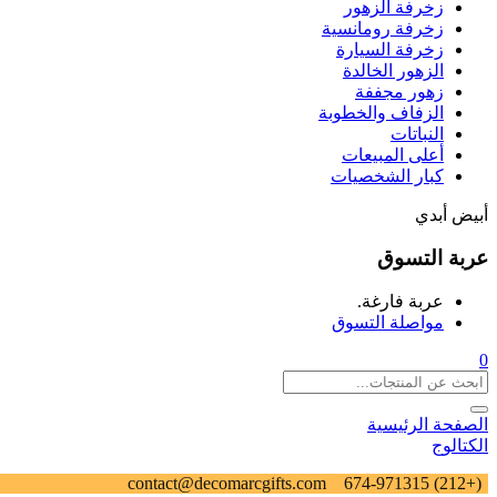
زخرفة الزهور
زخرفة رومانسية
زخرفة السيارة
الزهور الخالدة
زهور مجففة
الزفاف والخطوبة
النباتات
أعلى المبيعات
كبار الشخصيات
أبيض أبدي
عربة التسوق
عربة فارغة.
مواصلة التسوق
0
الصفحة الرئيسية
الكتالوج
contact@decomarcgifts.com
(+212) 674-971315