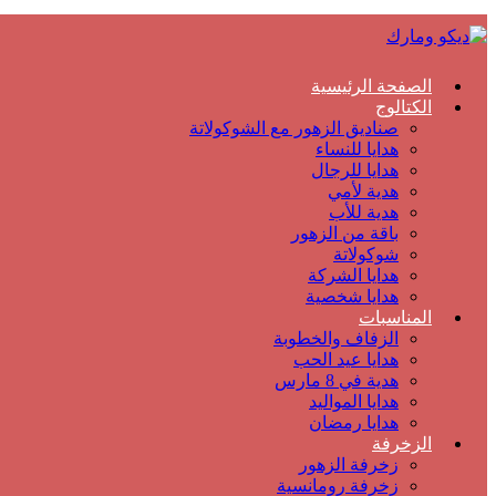
الصفحة الرئيسية
الكتالوج
صناديق الزهور مع الشوكولاتة
هدايا للنساء
هدايا للرجال
هدية لأمي
هدية للأب
باقة من الزهور
شوكولاتة
هدايا الشركة
هدايا شخصية
المناسبات
الزفاف والخطوبة
هدايا عيد الحب
هدية في 8 مارس
هدايا المواليد
هدايا رمضان
الزخرفة
زخرفة الزهور
زخرفة رومانسية