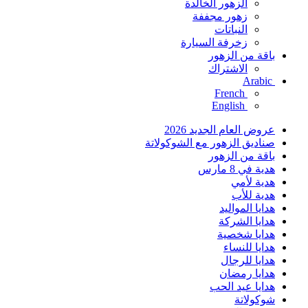
الزهور الخالدة
زهور مجففة
النباتات
زخرفة السيارة
باقة من الزهور
الاشتراك
Arabic
French
English
عروض العام الجديد 2026
صناديق الزهور مع الشوكولاتة
باقة من الزهور
هدية في 8 مارس
هدية لأمي
هدية للأب
هدايا المواليد
هدايا الشركة
هدايا شخصية
هدايا للنساء
هدايا للرجال
هدايا رمضان
هدايا عيد الحب
شوكولاتة