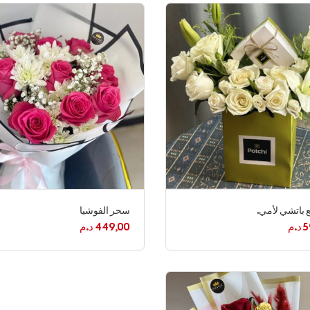
 باتشي لأمي.
سحر الفوشيا
5
د.م
449,00
د.م