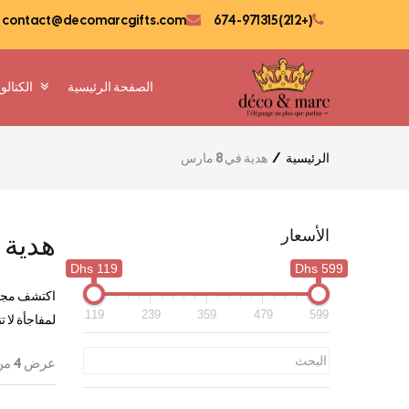
contact@decomarcgifts.com
(+212) 674-971315
الصفحة الرئيسية
الكتالو
الرئيسية
هدية في 8 مارس
الأسعار
هدية في 8
119 Dhs
599 Dhs
119
239
359
479
599
لمفاجأة لا 
عرض ⁦4⁩ من كل النتائج