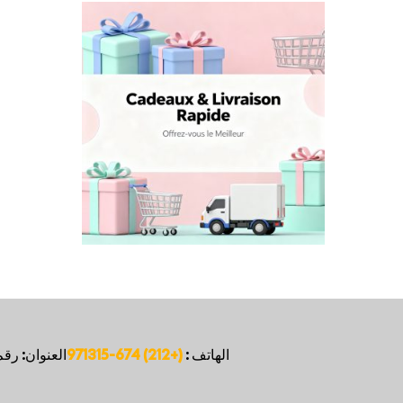
الهاتف :
(+212) 674-971315
العنوان: رقم 51، مارشيه ريفييرا، شارع غاندي، الدار البيضا