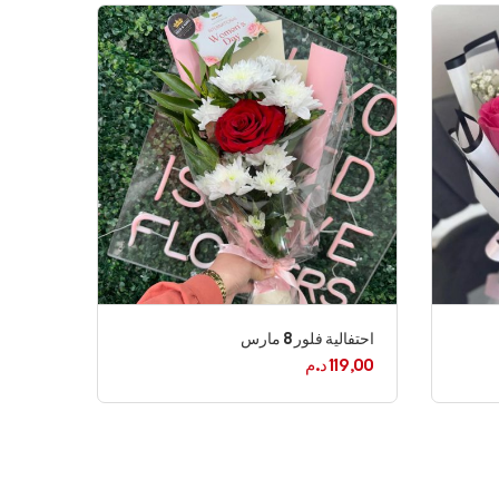
احتفالية فلور 8 مارس
119,00
د.م