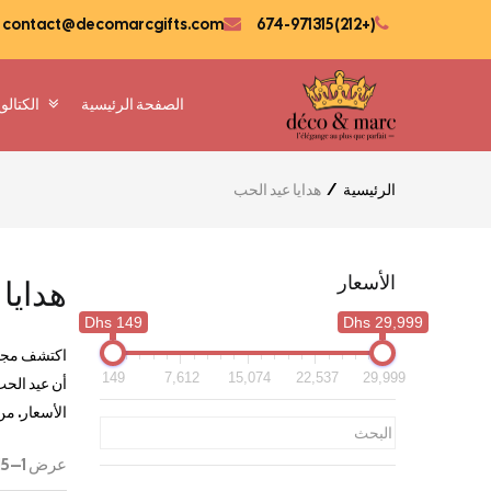
contact@decomarcgifts.com
(+212) 674-971315
الصفحة الرئيسية
الكتالو
الرئيسية
هدايا عيد الحب
الأسعار
هدايا
149 Dhs
29,999 Dhs
اكتشف مجمو
149
7,612
15,074
22,537
29,999
أن عيد الحب
الأسعار. من
عرض 1–15 من أصل 164 نتيجة