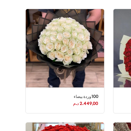
100 وردة بيضاء
2.449,00
د.م