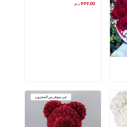
999,00
د.م
غير متوفر من المخزون