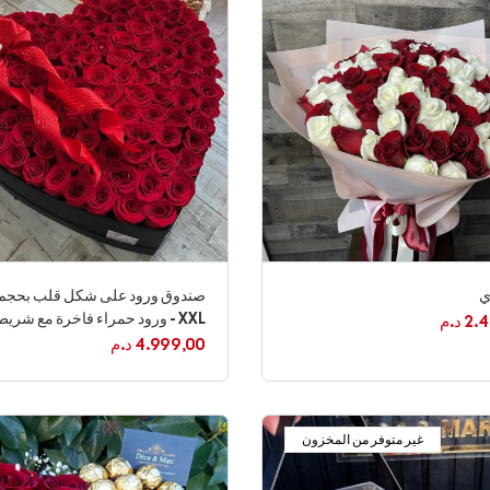
XXL - ورود حمراء فاخرة مع شريط فاخر
2.4
د.م
4.999,00
د.م
غير متوفر من المخزون