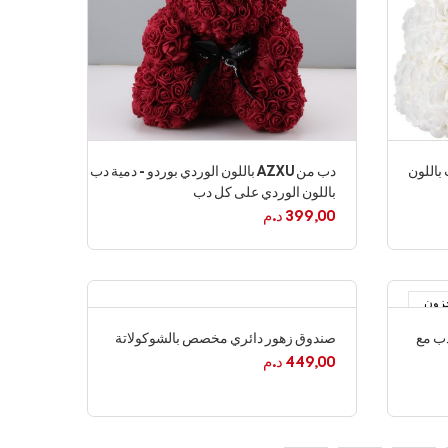
ب باللون
دب من AZXU باللون الوردي بوردو - دمية دب
باللون الوردي على كل دب
399,00
د.م
خزون
 دب مع
صندوق زهور دائري مخصص بالشوكولاتة
449,00
د.م