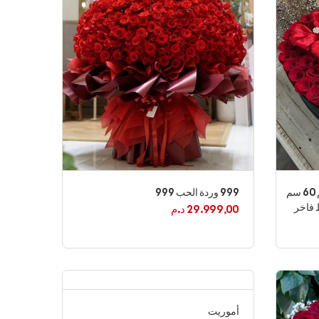
صندوق ورود على شكل قلب بحجم 60 سم
999 وردة الحب 999
29.999,00
د.م
أموريت