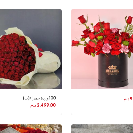
100 وردة حمراء(ب)
5
د.م
2.499,00
د.م