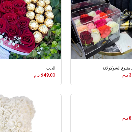
 متنوع الشوكولاتة
الحب
3
د.م
649,00
د.م
8
د.م