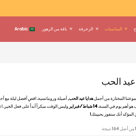
ج
المناسبات
الزخرفة
باقة من الزهور
Arabic
 عيد الحب
عتنا المختارة من أجمل
هدايا عيد الحب
, أصيلة ورومانسية. اقضِ أفضل ليلة مع أحبا
 هو أهم يوم في السنة.
14 شباط/فبراير
وليس الوقت مبكراً أبداً على فعل الخير. ا
 المؤكد أنك ستفوز بحبيبتك!