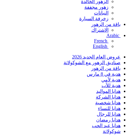
الزهور الخالدة
زهور مجففة
النباتات
زخرفة السيارة
باقة من الزهور
الاشتراك
Arabic
French
English
عروض العام الجديد 2026
صناديق الزهور مع الشوكولاتة
باقة من الزهور
هدية في 8 مارس
هدية لأمي
هدية للأب
هدايا المواليد
هدايا الشركة
هدايا شخصية
هدايا للنساء
هدايا للرجال
هدايا رمضان
هدايا عيد الحب
شوكولاتة