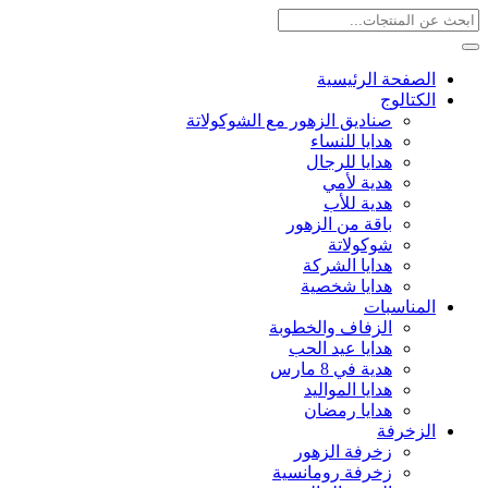
الصفحة الرئيسية
الكتالوج
صناديق الزهور مع الشوكولاتة
هدايا للنساء
هدايا للرجال
هدية لأمي
هدية للأب
باقة من الزهور
شوكولاتة
هدايا الشركة
هدايا شخصية
المناسبات
الزفاف والخطوبة
هدايا عيد الحب
هدية في 8 مارس
هدايا المواليد
هدايا رمضان
الزخرفة
زخرفة الزهور
زخرفة رومانسية