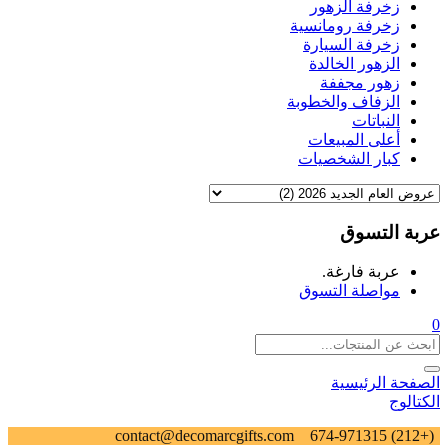
زخرفة الزهور
زخرفة رومانسية
زخرفة السيارة
الزهور الخالدة
زهور مجففة
الزفاف والخطوبة
النباتات
أعلى المبيعات
كبار الشخصيات
عربة التسوق
عربة فارغة.
مواصلة التسوق
0
الصفحة الرئيسية
الكتالوج
contact@decomarcgifts.com
(+212) 674-971315