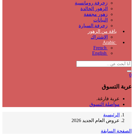
زخرفة رومانسية
الزهور الخالدة
زهور مجففة
النباتات
زخرفة السيارة
باقة من الزهور
الاشتراك
Arabic
French
English
0
عربة التسوق
عربة فارغة.
مواصلة التسوق
الرئيسية
عروض العام الجديد 2026
الصفحة السابقة