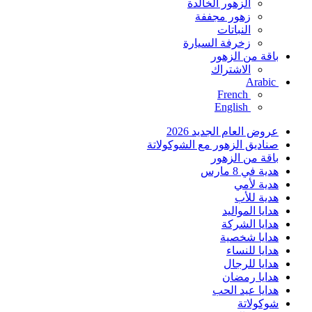
الزهور الخالدة
زهور مجففة
النباتات
زخرفة السيارة
باقة من الزهور
الاشتراك
Arabic
French
English
عروض العام الجديد 2026
صناديق الزهور مع الشوكولاتة
باقة من الزهور
هدية في 8 مارس
هدية لأمي
هدية للأب
هدايا المواليد
هدايا الشركة
هدايا شخصية
هدايا للنساء
هدايا للرجال
هدايا رمضان
هدايا عيد الحب
شوكولاتة