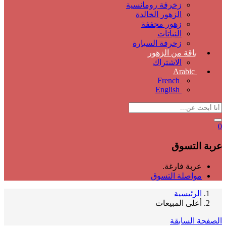
زخرفة رومانسية
الزهور الخالدة
زهور مجففة
النباتات
زخرفة السيارة
باقة من الزهور
الاشتراك
Arabic
French
English
0
عربة التسوق
عربة فارغة.
مواصلة التسوق
الرئيسية
أعلى المبيعات
الصفحة السابقة