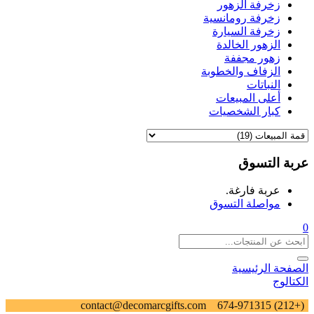
زخرفة الزهور
زخرفة رومانسية
زخرفة السيارة
الزهور الخالدة
زهور مجففة
الزفاف والخطوبة
النباتات
أعلى المبيعات
كبار الشخصيات
عربة التسوق
عربة فارغة.
مواصلة التسوق
0
الصفحة الرئيسية
الكتالوج
contact@decomarcgifts.com
(+212) 674-971315