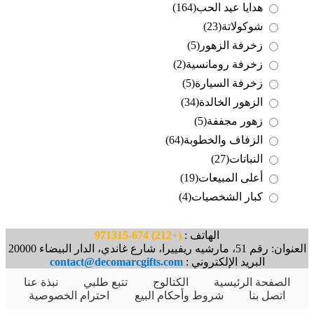
هدايا عيد الحب
(164)
شوكولاتة
(23)
زخرفة الزهور
(5)
زخرفة رومانسية
(2)
زخرفة السيارة
(5)
الزهور الخالدة
(34)
زهور مجففة
(5)
الزفاف والخطوبة
(64)
النباتات
(27)
أعلى المبيعات
(19)
كبار الشخصيات
(4)
الهاتف :
(+212) 674-971315
العنوان: رقم 51، مارشيه ريفييرا، شارع غاندي، الدار البيضاء 20000
البريد الإلكتروني :
contact@decomarcgifts.com
الصفحة الرئيسية
الكتالوج
تتبع طلبي
نبذة عنا
اتصل بنا
شروط وأحكام البيع
احترام الخصوصية