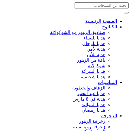
الصفحة الرئيسية
الكتالوج
صناديق الزهور مع الشوكولاتة
هدايا للنساء
هدايا للرجال
هدية لأمي
هدية للأب
باقة من الزهور
شوكولاتة
هدايا الشركة
هدايا شخصية
المناسبات
الزفاف والخطوبة
هدايا عيد الحب
هدية في 8 مارس
هدايا المواليد
هدايا رمضان
الزخرفة
زخرفة الزهور
زخرفة رومانسية